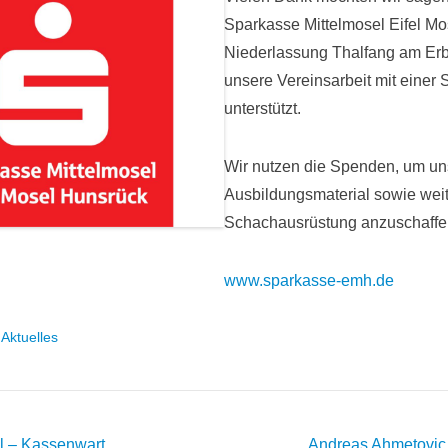
Sparkasse Mittelmosel Eifel Mo
Niederlassung Thalfang am Erb
unsere Vereinsarbeit mit einer
unterstützt.
Wir nutzen die Spenden, um un
Ausbildungsmaterial sowie wei
Schachausrüstung anzuschaffe
www.sparkasse-emh.de
r
Aktuelles
on
 – Kassenwart
Andreas Ahmetovic 