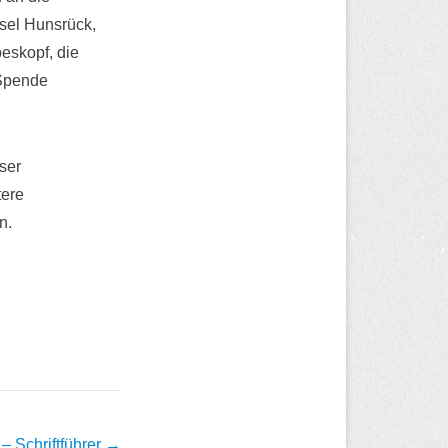
sel Hunsrück,
eskopf, die
 Spende
ser
tere
n.
– Schriftführer
→