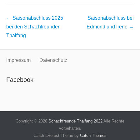
Beitragsnavigation
←
Saisonabschluss 2025
Saisonabschluss bei
bei den Schachfreunden
Edmond und Irene
→
Thalfang
Impressum
Datenschutz
Facebook
Copyright © 2026
Schachfreunde Thalfang 2022
Alle Rechte
vorbehalten.
Catch Everest Theme by
Catch Themes