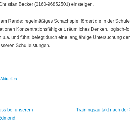
hristian Becker (0160-96852501) einsteigen.
m Rande: regelmäßiges Schachspiel fördert die in der Schule
ationen Konzentrationsfähigkeit, räumliches Denken, logisch-fo
 u.a. und führt, belegt durch eine langjährige Untersuchung der 
esseren Schulleistungen.
r
Aktuelles
on
ss bei unserem
Trainingsauftakt nach d
 Edmond