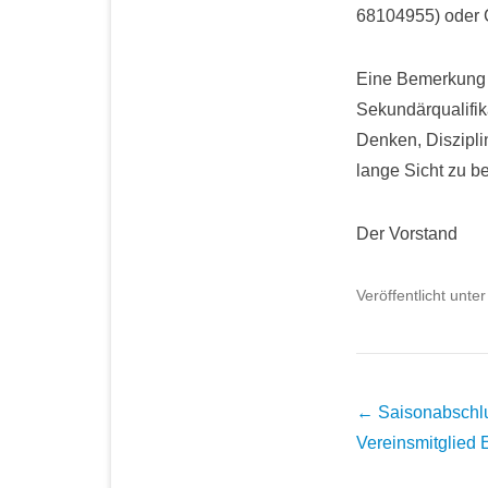
68104955) oder C
Eine Bemerkung a
Sekundärqualifik
Denken, Disziplin
lange Sicht zu b
Der Vorstand
Veröffentlicht unte
Beitragsnavigati
←
Saisonabschlu
Vereinsmitglied